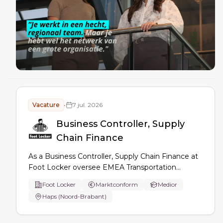
Vacature
•
7 jul. 2026
Business Controller, Supply
Chain Finance
As a Business Controller, Supply Chain Finance at
Foot Locker oversee EMEA Transportation
finance: budgeting, forecasting, month-end close
Foot Locker
Marktconform
Medior
and reporting. Partner with Operations to drive
Haps (Noord-Brabant)
expense visibility, variance tracking, and
profitability/risk analyses for leadership decisions.