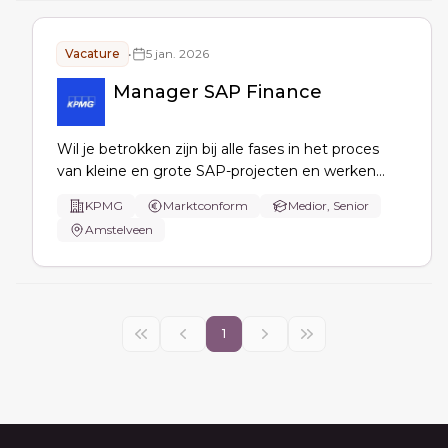
Vacature
•
5 jan. 2026
Manager SAP Finance
Wil je betrokken zijn bij alle fases in het proces
van kleine en grote SAP-projecten en werken
met gedreven mensen? Solliciteer dan op de
KPMG
Marktconform
Medior, Senior
vacature!
Amstelveen
1
Footer