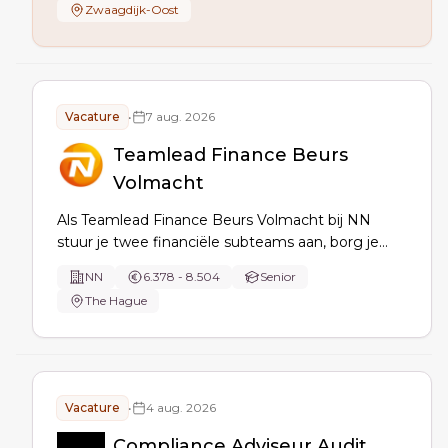
Zwaagdijk-Oost
Operations & Technology, KPI’s en documentatie
borgt, en transformaties in Ariba/VIM en
factuurdigitalisering aanstuurt.
Vacature
•
7 aug. 2026
Teamlead Finance Beurs
Volmacht
Als Teamlead Finance Beurs Volmacht bij NN
stuur je twee financiële subteams aan, borg je
een juiste, tijdige en volledige administratie,
NN
6.378 - 8.504
Senior
optimaliseer en digitaliseer je processen (incl. AI)
The Hague
en leid je verbeter- en verandertrajecten met
stakeholders.
Vacature
•
4 aug. 2026
Compliance Adviseur Audit