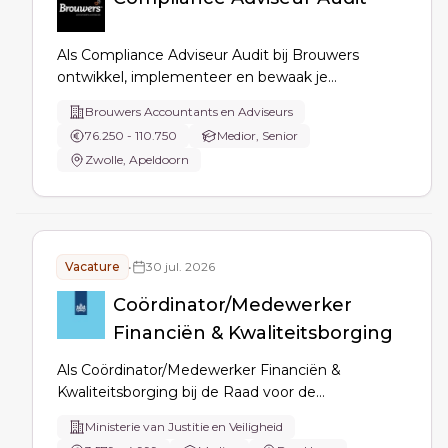
Als Compliance Adviseur Audit bij Brouwers
ontwikkel, implementeer en bewaak je
compliancebeleid voor de auditpraktijk, monitor je
Brouwers Accountants en Adviseurs
naleving en risico’s, adviseer en coach je collega’s,
76.250 - 110.750
Medior, Senior
voer je interne controles uit en rapporteer je aan
Zwolle, Apeldoorn
management en kwaliteitsbepaler.
Vacature
•
30 jul. 2026
Coördinator/Medewerker
Financiën & Kwaliteitsborging
Als Coördinator/Medewerker Financiën &
Kwaliteitsborging bij de Raad voor de
Kinderbescherming coördineer je financiële
Ministerie van Justitie en Veiligheid
processen met het FDC, bewaak je