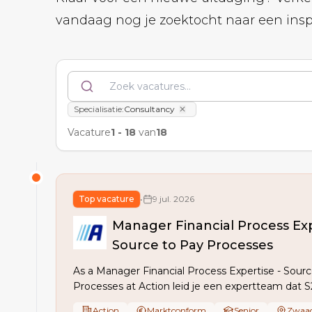
vandaag nog je zoektocht naar een inspi
Specialisatie
:
Consultancy
✕
Vacature
1
-
18
van
18
Top vacature
•
9 jul. 2026
Manager Financial Process Exp
Source to Pay Processes
As a Manager Financial Process Expertise - Sour
Processes at Action leid je een expertteam dat 
processen en controls verbetert, stakeholders ve
Action
Marktconform
Senior
Zwaag