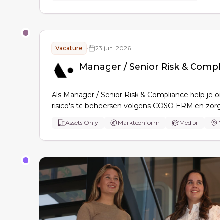
Vacature
•
23 jun. 2026
Manager / Senior Risk & Comp
Als Manager / Senior Risk & Compliance help je o
risico's te beheersen volgens COSO ERM en zorg
voldoen aan wet- en regelgeving. Je fungeert als
Assets Only
Marktconform
Medior
sparringpartner, verbindt stakeholders en vertaal
regelgeving naar werkbare maatregelen binnen 
Business Line Risk …