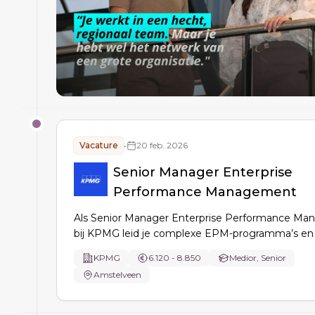
Vacature
•
20 feb. 2026
Senior Manager Enterprise
Performance Management
Als Senior Manager Enterprise Performance M
bij KPMG leid je complexe EPM-programma’s en 
stuur je teams aan, adviseer je klanten over o.a.
KPMG
6.120 - 8.850
Medior, Senior
planning/forecasting, cost & profitability, R2R en
Amstelveen
reporting, en vertaal je markttrends naar strategi