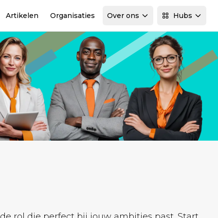
Artikelen
Organisaties
Over ons
Hubs
rol die perfect bij jouw ambities past. Start