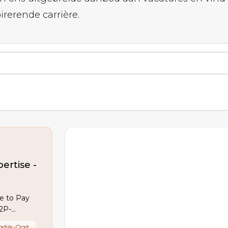
rerende carrière.
ertise -
ce to Pay
S2P-
rbindt
dijk-Oost