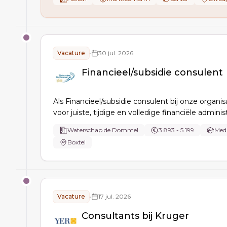
tussen Operations & Technology, KPI’s en docum
borgt, en transformaties in Ariba/VIM en
factuurdigitalisering aanstuurt.
Vacature
•
30 jul. 2026
Financieel/subsidie consulent
Als Financieel/subsidie consulent bij onze organis
voor juiste, tijdige en volledige financiële administ
ondersteuning bij exploitatie, investeringen en su
Waterschap de Dommel
3.893 - 5.199
Med
controle van begrotingen, facturen en urenregistr
Boxtel
bewaking van rechtmatigheid en heldere rappor
adviezen.
Vacature
•
17 jul. 2026
Consultants bij Kruger