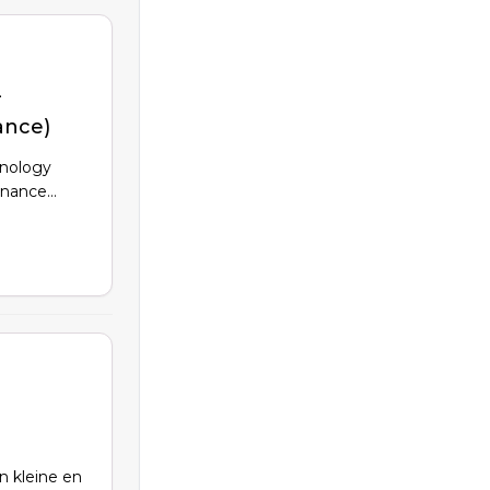
–
ance)
hnology
inance
h je teams,
je
an kleine en