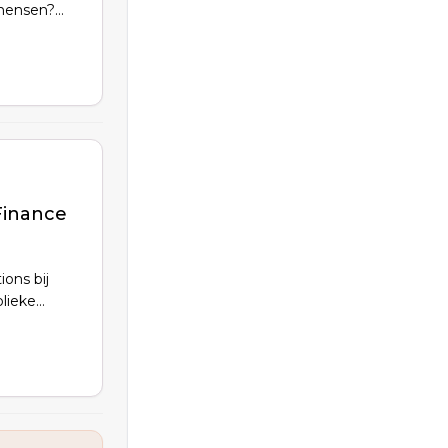
mensen?
Finance
ions bij
blieke
en zoals
Je leidt