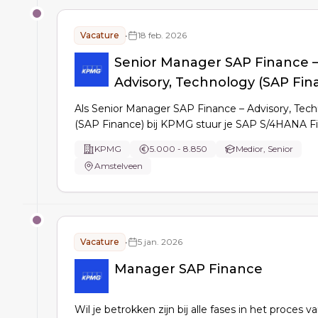
Vacature
•
18 feb. 2026
Senior Manager SAP Finance 
Advisory, Technology (SAP Fin
Als Senior Manager SAP Finance – Advisory, Tec
(SAP Finance) bij KPMG stuur je SAP S/4HANA F
transformaties aan, leid je delivery en sales, coac
KPMG
5.000 - 8.850
Medior, Senior
bouw je C-level stakeholderrelaties en ontwikkel 
Amstelveen
SAP/AI/Cloud proposities.
Vacature
•
5 jan. 2026
Manager SAP Finance
Wil je betrokken zijn bij alle fases in het proces v