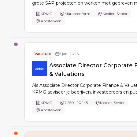
grote SAP-projecten en werken met gedreven 
Solliciteer dan op de vacature!
KPMG
Marktconform
Medior, Senior
Amstelveen
Vacature
•
5 jan. 2026
Associate Director Corporate 
& Valuations
Als Associate Director Corporate Finance & Valuat
KPMG adviseer je bedrijven, investeerders en pu
instellingen over complexe financiële vraagstukk
KPMG
7.250 - 10.145
Medior, Senior
waarderingen, transacties en herstructureringen. 
Amstelveen
projecten en begeleidt junior collega's, terwijl je
samenwerkt met internationale teams.