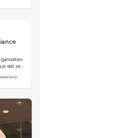
liance
rganisaties
 je dat ze
Nederland
t
de