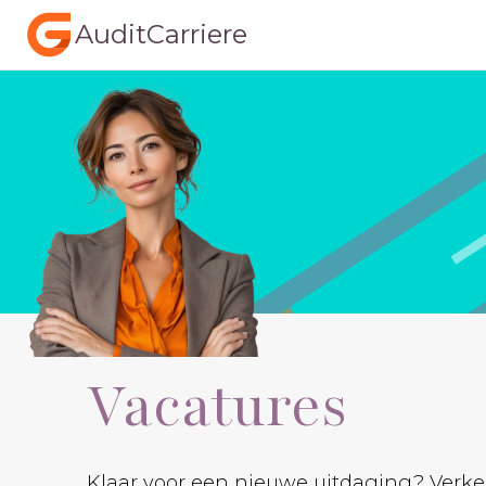
AuditCarriere
Vacatures
Klaar voor een nieuwe uitdaging? Verken