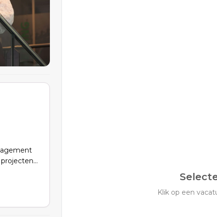
anagement
projecten,
Select
 ESG-
Klik op een vacatu
e.