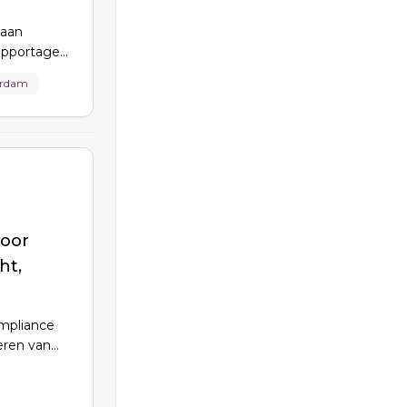
 aan
apportages,
sprekken en
erdam
n corporate
toor
ht,
ompliance
seren van
 het eerste
s, en werkt