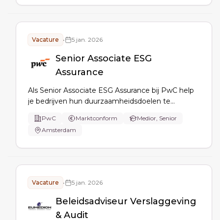
bestuurlijk proces.
Vacature
•
5 jan. 2026
Senior Associate ESG
Assurance
Als Senior Associate ESG Assurance bij PwC help
je bedrijven hun duurzaamheidsdoelen te
bereiken door ESG-rapportages te controleren,
PwC
Marktconform
Medior, Senior
met focus op CSRD assurance. Je werkt samen
Amsterdam
met een team van experts en ontwikkelt jezelf
tot ESG-specialist, terwijl je PwC's controlepraktijk
versterkt.
Vacature
•
5 jan. 2026
Beleidsadviseur Verslaggeving
& Audit