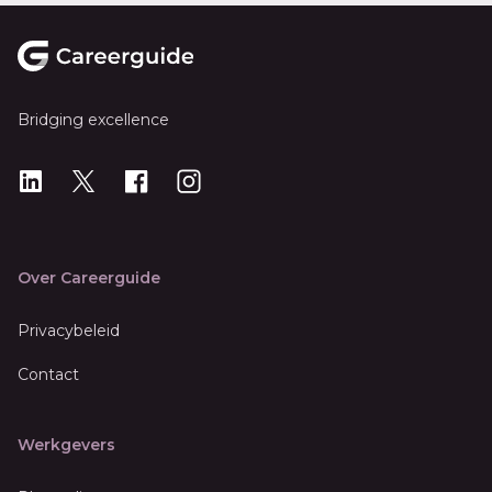
Footer
Bridging excellence
LinkedIn
X
X
Instagram
Over Careerguide
Privacybeleid
Contact
Werkgevers