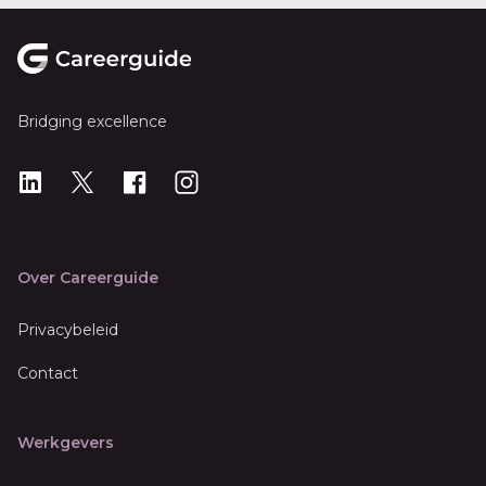
Footer
Bridging excellence
LinkedIn
X
X
Instagram
Over Careerguide
Privacybeleid
Contact
Werkgevers