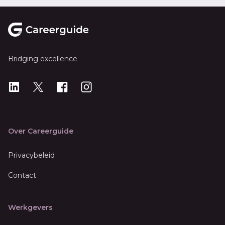
Footer
Bridging excellence
LinkedIn
X
X
Instagram
Over Careerguide
Privacybeleid
Contact
Werkgevers