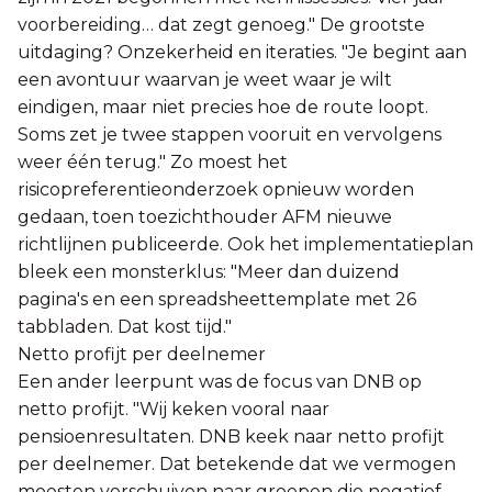
voorbereiding… dat zegt genoeg." De grootste
uitdaging? Onzekerheid en iteraties. "Je begint aan
een avontuur waarvan je weet waar je wilt
eindigen, maar niet precies hoe de route loopt.
Soms zet je twee stappen vooruit en vervolgens
weer één terug." Zo moest het
risicopreferentieonderzoek opnieuw worden
gedaan, toen toezichthouder AFM nieuwe
richtlijnen publiceerde. Ook het implementatieplan
bleek een monsterklus: "Meer dan duizend
pagina's en een spreadsheettemplate met 26
tabbladen. Dat kost tijd."
Netto profijt per deelnemer
Een ander leerpunt was de focus van DNB op
netto profijt. "Wij keken vooral naar
pensioenresultaten. DNB keek naar netto profijt
per deelnemer. Dat betekende dat we vermogen
moesten verschuiven naar groepen die negatief