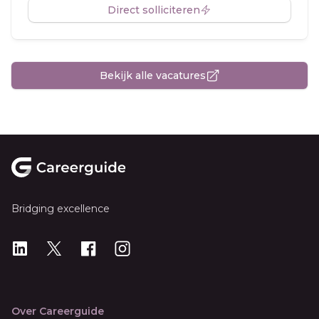
Direct solliciteren
Bekijk alle vacatures
Footer
Bridging excellence
LinkedIn
X
X
Instagram
Over Careerguide