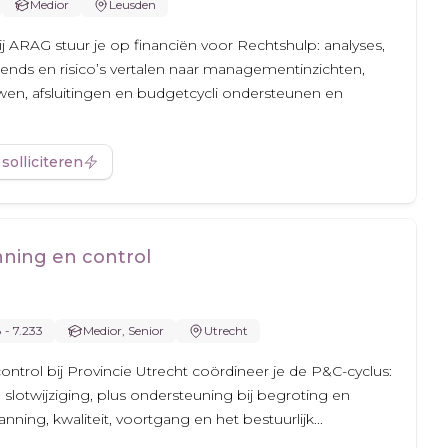
Medior
Leusden
ij ARAG stuur je op financiën voor Rechtshulp: analyses,
rends en risico’s vertalen naar managementinzichten,
n, afsluitingen en budgetcycli ondersteunen en
 solliciteren
nning en control
8 - 7.233
Medior, Senior
Utrecht
ontrol bij Provincie Utrecht coördineer je de P&C-cyclus:
 slotwijziging, plus ondersteuning bij begroting en
nning, kwaliteit, voortgang en het bestuurlijk...