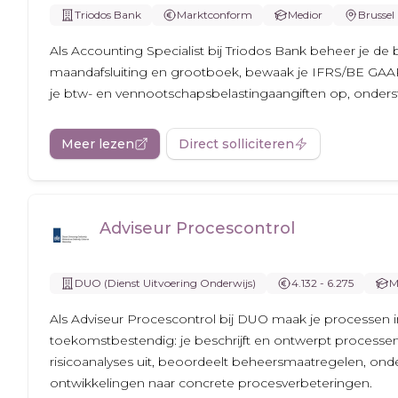
Triodos Bank
Marktconform
Medior
Brussel
Als Accounting Specialist bij Triodos Bank beheer je d
maandafsluiting en grootboek, bewaak je IFRS/BE GAAP en
je btw- en vennootschapsbelastingaangiften op, onderste
Meer lezen
Direct solliciteren
Adviseur Procescontrol
DUO (Dienst Uitvoering Onderwijs)
4.132 - 6.275
M
Als Adviseur Procescontrol bij DUO maak je processen in
toekomstbestendig: je beschrijft en ontwerpt processen
risicoanalyses uit, beoordeelt beheersmaatregelen, onder
ontwikkelingen naar concrete procesverbeteringen.