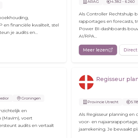
ARAG
4.382 - 6.260
Als Controller Rechtshulp b
e boekhouding,
rapportages en forecasts, t
 financiële kwaliteit, stel
Power BI-dashboards bouwe
un je audits en...
AI/RPA...
Meer lezen
Direct
Regisseur pla
edior
Groningen
Provincie Utrecht
5.11
zichtelijk en
Als Regisseur planning en c
 (Mavim), voert
voor- en najaarsrapportage,
steunt audits en vertaalt
jaarrekening. Je bewaakt pla