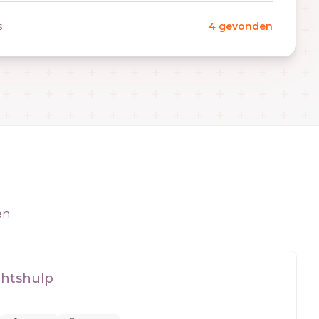
s
4 gevonden
en.
chtshulp