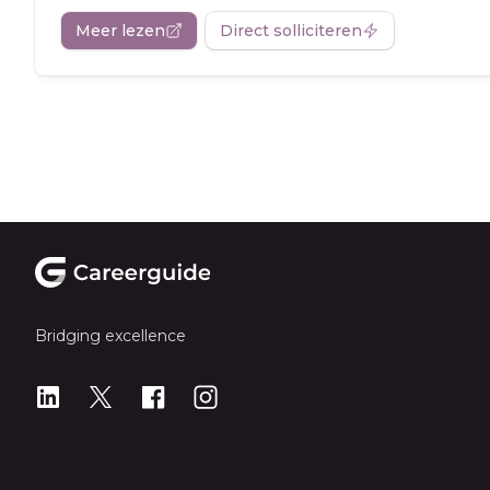
Meer lezen
Direct solliciteren
Footer
Bridging excellence
LinkedIn
X
X
Instagram