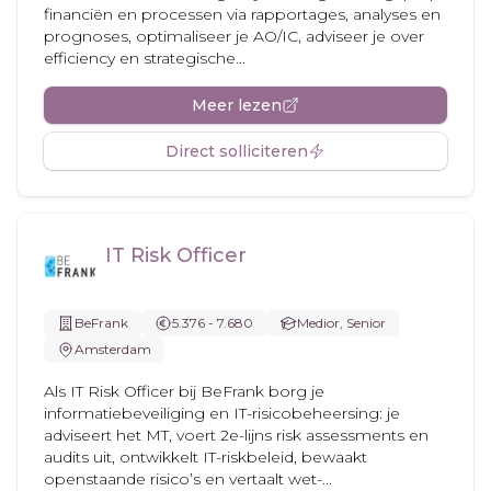
financiën en processen via rapportages, analyses en
prognoses, optimaliseer je AO/IC, adviseer je over
efficiency en strategische...
Meer lezen
Direct solliciteren
IT Risk Officer
BeFrank
5.376 - 7.680
Medior, Senior
Amsterdam
Als IT Risk Officer bij BeFrank borg je
informatiebeveiliging en IT-risicobeheersing: je
adviseert het MT, voert 2e-lijns risk assessments en
audits uit, ontwikkelt IT-riskbeleid, bewaakt
openstaande risico’s en vertaalt wet-...