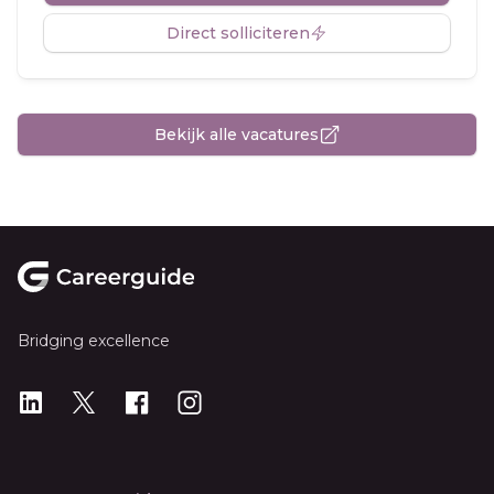
Direct solliciteren
Bekijk alle vacatures
Footer
Bridging excellence
LinkedIn
X
X
Instagram