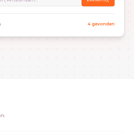
s
4 gevonden
en.