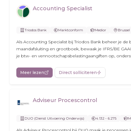
Accounting Specialist
Triodos Bank
Marktconform
Medior
Brussel
Als Accounting Specialist bij Triodos Bank beheer je d
maandafsluiting en grootboek, bewaak je IFRS/BE GAAP en
je btw- en vennootschapsbelastingaangiften op, onderste
Meer lezen
Direct solliciteren
Adviseur Procescontrol
DUO (Dienst Uitvoering Onderwijs)
4.132 - 6.275
M
Als Adviseur Procescontrol bij DUO maak je processen in