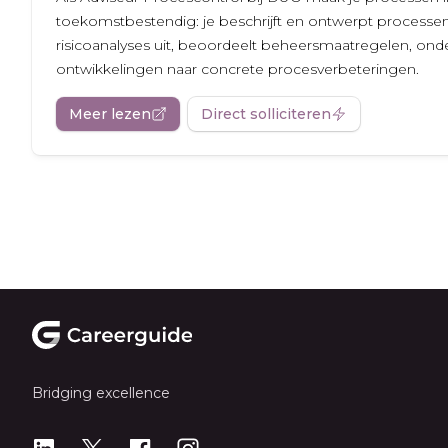
toekomstbestendig: je beschrijft en ontwerpt processen
risicoanalyses uit, beoordeelt beheersmaatregelen, onder
ontwikkelingen naar concrete procesverbeteringen.
Meer lezen
Direct solliciteren
Footer
Bridging excellence
LinkedIn
X
X
Instagram