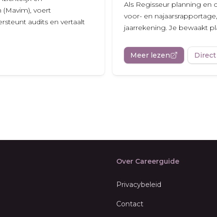
Als Regisseur planning en c
 (Mavim), voert
voor- en najaarsrapportage,
steunt audits en vertaalt
jaarrekening. Je bewaakt pla
Meer lezen
Direct
Over Careerguide
Privacybeleid
Contact