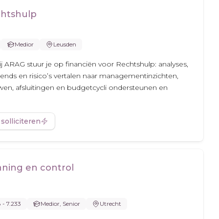
chtshulp
Medior
Leusden
ij ARAG stuur je op financiën voor Rechtshulp: analyses,
rends en risico’s vertalen naar managementinzichten,
n, afsluitingen en budgetcycli ondersteunen en
 solliciteren
nning en control
8 - 7.233
Medior, Senior
Utrecht