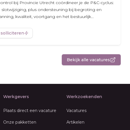
ontrol bij Provincie Utrecht coördineer je de P&C-cyclus:
 slotwijziging, plus ondersteuning bij begroting en
nning, kwaliteit, voortgang en het bestuurlijk...
 solliciteren
Bekijk alle vacatures
Werkgevers
Werkzoekenden
Plaats direct een vacature
Vacatures
Onze pakketten
Artikelen