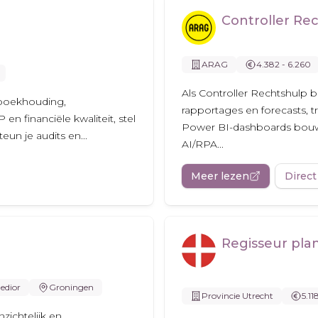
Controller Re
ARAG
4.382 - 6.260
Als Controller Rechtshulp b
e boekhouding,
rapportages en forecasts, t
 financiële kwaliteit, stel
Power BI-dashboards bouwe
un je audits en...
AI/RPA...
Meer lezen
Direct
Regisseur pla
edior
Groningen
Provincie Utrecht
5.11
zichtelijk en