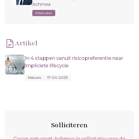
Achmea
Interview
Artikel
In 4 stappen vanuit risicopreferentie naar
impliciete lifecycle
Nieuws
17-04-2025
Solliciteren
Graag ontvangt Achmea je sollicitatie voor de