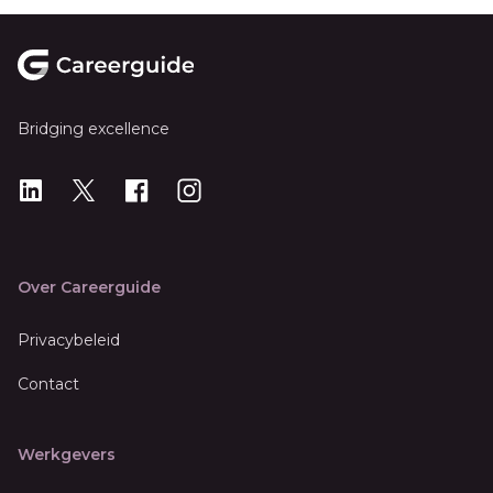
Footer
Bridging excellence
LinkedIn
X
X
Instagram
Over Careerguide
Privacybeleid
Contact
Werkgevers