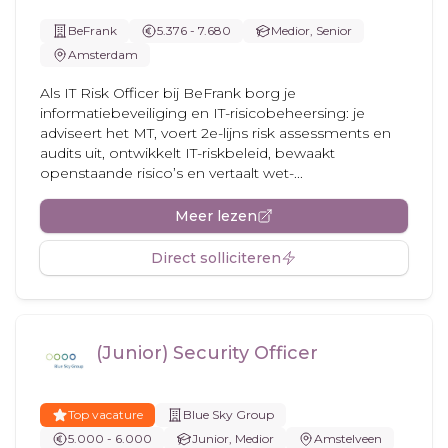
BeFrank
5.376 - 7.680
Medior, Senior
Amsterdam
Als IT Risk Officer bij BeFrank borg je
informatiebeveiliging en IT-risicobeheersing: je
adviseert het MT, voert 2e-lijns risk assessments en
audits uit, ontwikkelt IT-riskbeleid, bewaakt
openstaande risico’s en vertaalt wet-...
Meer lezen
Direct solliciteren
(Junior) Security Officer
Top vacature
Blue Sky Group
5.000 - 6.000
Junior, Medior
Amstelveen