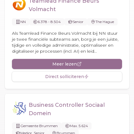
Teamlead Finance Beurs
Volmacht
NN
6.378 - 8.504
Senior
The Hague
Als Teamlead Finance Beurs Volmacht bij NN stuur
je twee financiële subteams aan, borg je een juiste,
tijdige en volledige administratie, optimaliseer en
digitaliseer je processen (incl. AI) en leid...
Meer lezen
Direct solliciteren
Business Controller Sociaal
Domein
Gemeente Brummen
Max. 5.624
Medior, Senior
Brummen