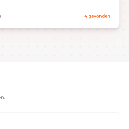
s
4 gevonden
en.