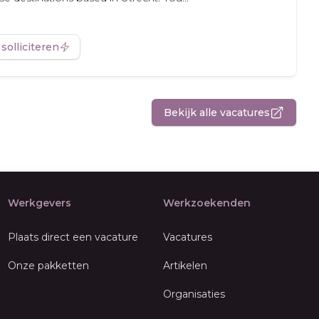
 solliciteren
Bekijk alle vacatures
Werkgevers
Werkzoekenden
Plaats direct een vacature
Vacatures
Onze pakketten
Artikelen
Organisaties