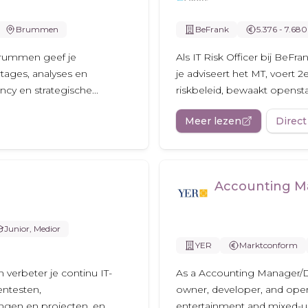
Brummen
BeFrank
5.376 - 7.680
Brummen geef je
Als IT Risk Officer bij BeFr
tages, analyses en
je adviseert het MT, voert 2e
ncy en strategische...
riskbeleid, bewaakt openstaa
Meer lezen
Direct
Accounting M
Junior, Medior
YER
Marktconform
n verbeter je continu IT-
As a Accounting Manager/Dire
entesten,
owner, developer, and opera
gingen en projecten, en
entertainment and mixed-use