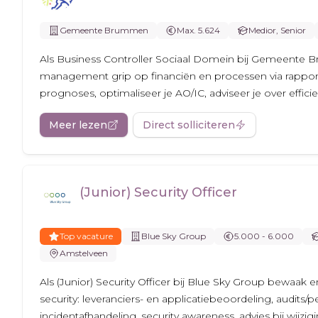
Gemeente Brummen
Max. 5.624
Medior, Senior
Als Business Controller Sociaal Domein bij Gemeente 
management grip op financiën en processen via rappor
prognoses, optimaliseer je AO/IC, adviseer je over efficie
Meer lezen
Direct solliciteren
(Junior) Security Officer
Top vacature
Blue Sky Group
5.000 - 6.000
Amstelveen
Als (Junior) Security Officer bij Blue Sky Group bewaak e
security: leveranciers- en applicatiebeoordeling, audits/p
incidentafhandeling, security awareness, advies bij wijzi