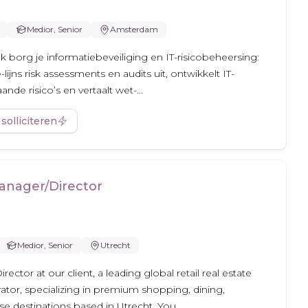
Medior, Senior
Amsterdam
ank borg je informatiebeveiliging en IT-risicobeheersing:
-lijns risk assessments en audits uit, ontwikkelt IT-
nde risico’s en vertaalt wet-...
 solliciteren
anager/Director
Medior, Senior
Utrecht
ctor at our client, a leading global retail real estate
tor, specializing in premium shopping, dining,
 destinations based in Utrecht. You...