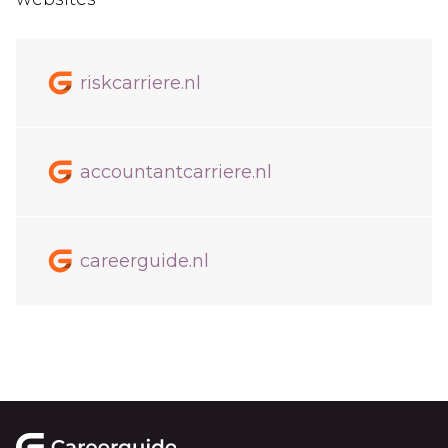
riskcarriere.nl
accountantcarriere.nl
careerguide.nl
Footer