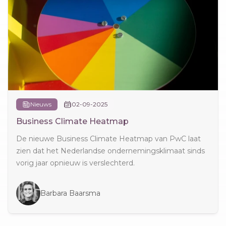
Nieuws
02-09-2025
Business Climate Heatmap
De nieuwe Business Climate Heatmap van PwC laat
zien dat het Nederlandse ondernemingsklimaat sinds
vorig jaar opnieuw is verslechterd.
Barbara Baarsma