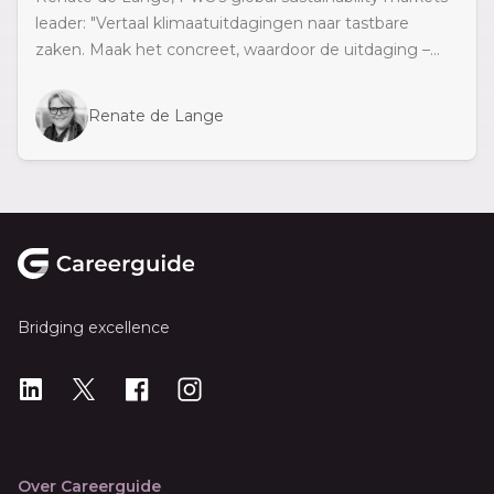
leader: "Vertaal klimaatuitdagingen naar tastbare
zaken. Maak het concreet, waardoor de uitdaging –...
Renate de Lange
Footer
Bridging excellence
LinkedIn
X
X
Instagram
Over Careerguide