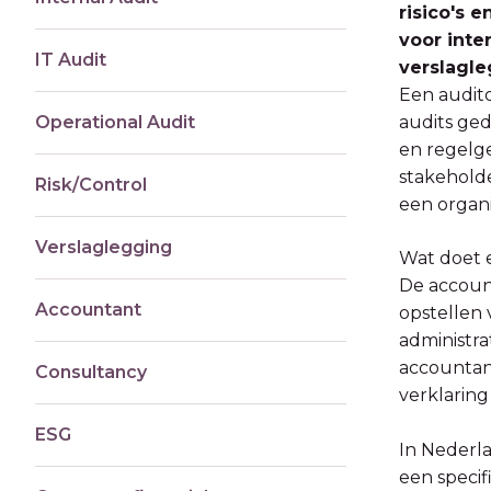
risico's 
voor inte
IT Audit
verslagle
Een audito
Operational Audit
audits ge
en regelge
stakeholde
Risk/Control
een organi
Verslaglegging
Wat doet 
De accoun
Accountant
opstellen 
administra
accountant
Consultancy
verklaring
ESG
In Nederl
een specif