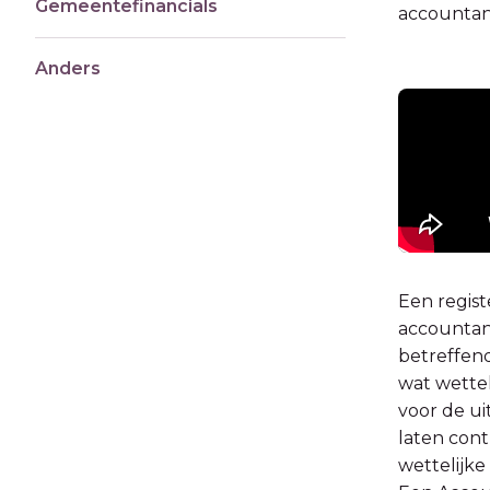
Gemeentefinancials
accountant
Anders
Een regist
accountant
betreffen
wat wettel
voor de ui
laten con
wettelijke