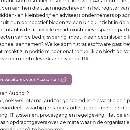
tant-Administratieconsulent, kortweg AA-accountant, i
den aan hen die staan ingeschreven in het register va
idden- en kleinbedrijf en adviseert ondernemers op admin
nuit hun perspectief bieden ze een uniek inzicht in de fi
untant is de financiële en administratieve sparringpar
specten van de bedrijfsvoering: moet ik een bedrijfspan
soneel aannemen? Welke administratiesoftware past het 
at maakt zijn positie minder onafhankelijk en biedt de sa
van een controleverklaring van de RA.
ier vacatures voor Accountant
een Auditor?
r, ook wel internal auditor genoemd, is in essentie een p
beoordeelt, waarbij geplande audits gedocumenteerde co
g, IT systemen, procesgang en regelgeving. Het belangr
aan opdrachtgevers over de mate waarin de organisatie 
ende risico’s te beheersen.