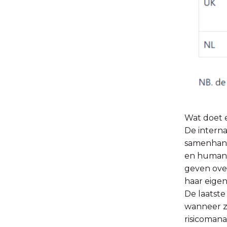
Wat doet 
De interna
samenhange
en human r
geven over
haar eigen
De laatste
wanneer zi
risicomana