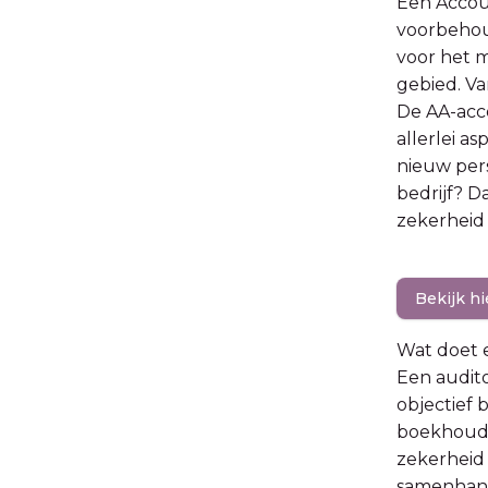
Een Accoun
voorbehou
voor het m
gebied. Va
De AA-acco
allerlei a
nieuw per
bedrijf? D
zekerheid 
Bekijk h
Wat doet 
Een audito
objectief 
boekhoudin
zekerheid 
samenhang