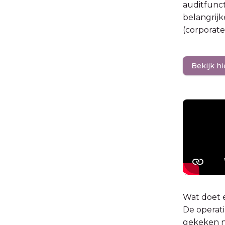
auditfunct
belangrijk
(corporat
Bekijk hi
Wat doet 
De operati
gekeken na