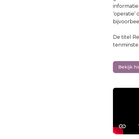
informatie
‘operatie’
bijvoorbee
De titel R
tenminste 
Bekijk hi