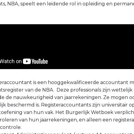
s, NBA, speelt een leidende rol in opleiding en perma
eraccountant is een hooggekwalificeerde accountant met d
sregister van de NBA. Deze professionals zijn wettelij
de de nauwkeurigheid van jaarrekeningen. Ze mogen ook
ijk beschermd is. Registeraccountants zijn universitair 
toefening van hun vak. Het Burgerlijk Wetboek verplic
troleren van hun jaarrekeningen, en alleen een regist
 controle.