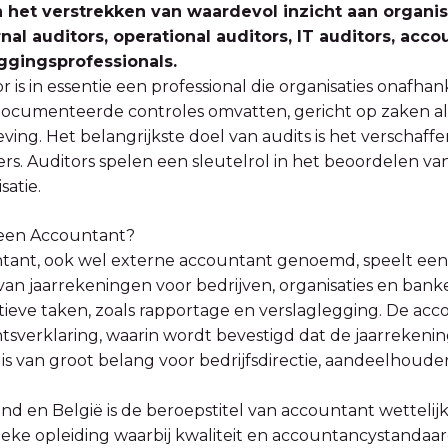
en het verstrekken van waardevol inzicht aan organ
rnal auditors, operational auditors, IT auditors, acc
ggingsprofessionals.
r is in essentie een professional die organisaties onafha
documenteerde controles omvatten, gericht op zaken al
ving. Het belangrijkste doel van audits is het verschaf
rs. Auditors spelen een sleutelrol in het beoordelen v
satie.
een Accountant?
tant, ook wel externe accountant genoemd, speelt een c
van jaarrekeningen voor bedrijven, organisaties en banken
tieve taken, zoals rapportage en verslaglegging. De acc
sverklaring, waarin wordt bevestigd dat de jaarrekeni
 is van groot belang voor bedrijfsdirectie, aandeelhouder
and en België is de beroepstitel van accountant wettel
ieke opleiding waarbij kwaliteit en accountancystandaar