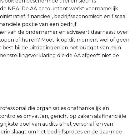
s ook een beschermde titel en slechts
n de NBA. De AA-accountant werkt voornamelijk
istratief, financieel, bedrijfseconomisch en fiscaal
nanciële positie van een bedrijf.
tner van de ondernemer en adviseert daarnaast over
d kopen of huren? Moet ik op dit moment wel of geen
best bij de uitdagingen en het budget van mijn
menstellingsverklaring die de AA afgeeft niet de
rofessional die organisaties onafhankelijk en
ntroles omvatten, gericht op zaken als financiële
ijkste doel van audits is het verschaffen van
erin slaagt om het bedrijfsproces en de daarmee