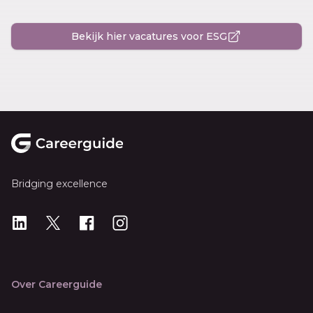
Bekijk hier vacatures voor ESG
Footer
Bridging excellence
LinkedIn
X
X
Instagram
Over Careerguide