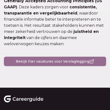
Generally Accepted Accounting Principles (US
GAAP)
. Deze kaders zorgen voor
consistentie,
transparantie en vergelijkbaarheid
, waardoor
financiële informatie beter te interpreteren en te
toetsen is. Het resultaat: stakeholders kunnen met
meer zekerheid vertrouwen op de
juistheid en
integriteit
van de cijfers en daarmee
weloverwogen keuzes maken.
Bekijk hier vacatures voor Verslaglegging
Footer