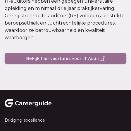
IT-auditors hebben een gedegen universitaire
opleiding en minimaal drie jaar praktijkervaring.
Geregistreerde IT-auditors (RE) voldoen aan strikte
beroepsethiek en tuchtrechtelijke procedures,
waardoor ze betrouwbaarheid en kwaliteit
waarborgen.
Bekijk hier vacatures voor IT Audit
Footer
Bridging excellence